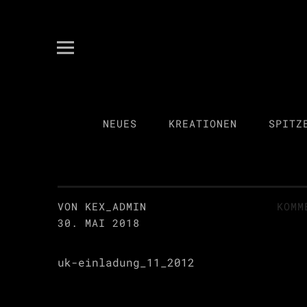
kex spitzenkultur
ANITA KECKEIS
NEUES
KREATIONEN
SPITZ
VON KEX_ADMIN
KOMM
30. MAI 2018
uk-einladung_11_2012