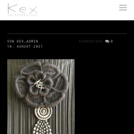
kex spitzenkultur
VON KEX_ADMIN
KOMMENTARE
0
18. AUGUST 2021