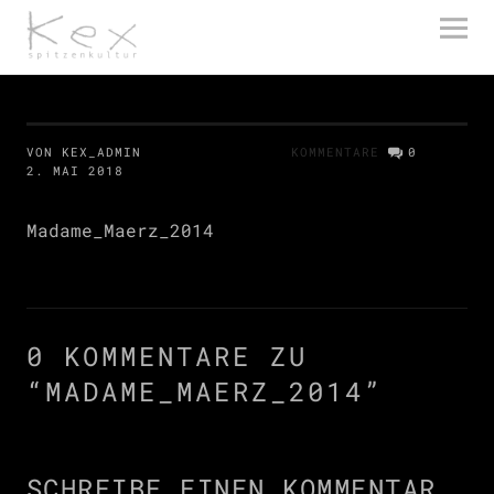
kex spitzenkultur
VON KEX_ADMIN
KOMMENTARE
0
2. MAI 2018
Madame_Maerz_2014
0 KOMMENTARE ZU
“
MADAME_MAERZ_2014
”
SCHREIBE EINEN KOMMENTAR