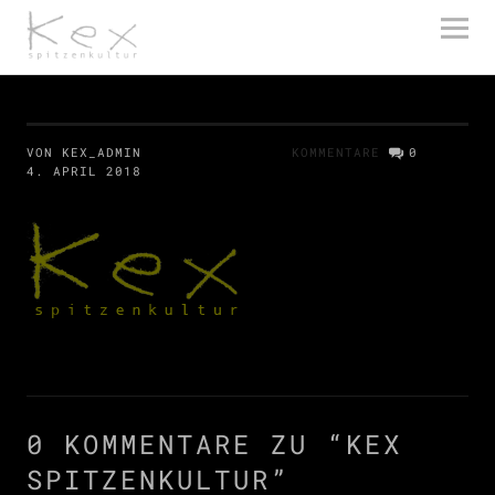
kex spitzenkultur
VON KEX_ADMIN
KOMMENTARE
0
4. APRIL 2018
0 KOMMENTARE ZU “
KEX
SPITZENKULTUR
”