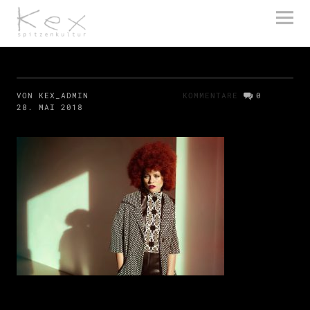
kex spitzenkultur
VON KEX_ADMIN
KOMMENTARE
0
28. MAI 2018