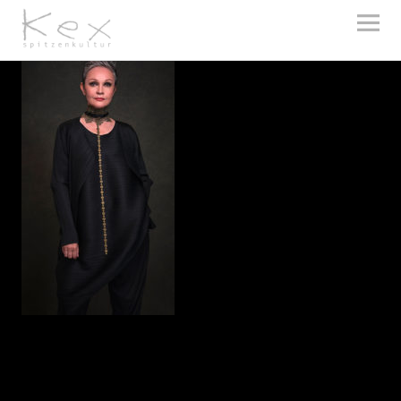
kex spitzenkultur