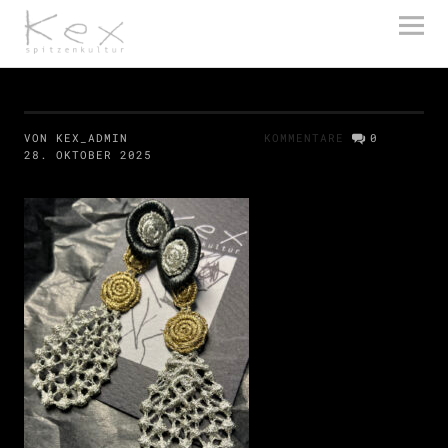
kex spitzenkultur
VON KEX_ADMIN
KOMMENTARE
0
28. OKTOBER 2025