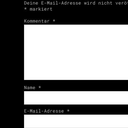
Deine E-Mail-Adresse wird nicht verö
*
markiert
Kommentar
*
Name
*
E-Mail-Adresse
*