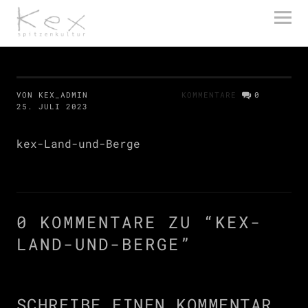
kex spitzenkultur
VON KEX_ADMIN
KOMMENTARE
0
25. JULI 2023
kex-Land-und-Berge
0 KOMMENTARE ZU “
KEX-
LAND-UND-BERGE
”
SCHREIBE EINEN KOMMENTAR