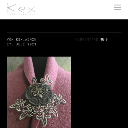
kex spitzenkultur
VON KEX_ADMIN
KOMMENTARE
0
27. JULI 2023