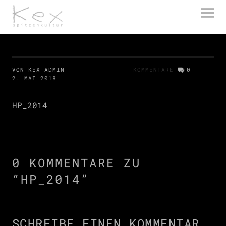
kex spitzenkultur
VON KEX_ADMIN
KOMMENTARE
0
2. MAI 2018
HP_2014
0 KOMMENTARE ZU
“
HP_2014
”
SCHREIBE EINEN KOMMENTAR