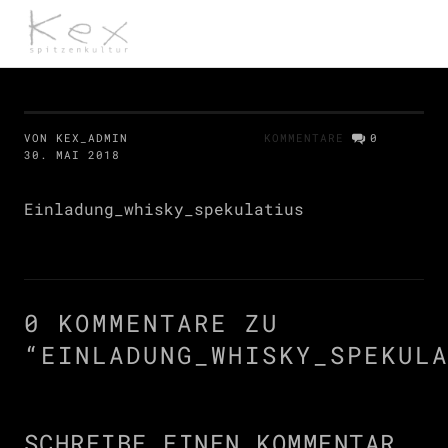
kex spitzenkultur
VON KEX_ADMIN
KOMMENTARE
0
30. MAI 2018
Einladung_whisky_spekulatius
0 KOMMENTARE ZU
“
EINLADUNG_WHISKY_SPEKUL
SCHREIBE EINEN KOMMENTAR