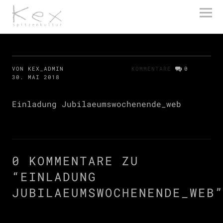
kex spitzenkultur
VON KEX_ADMIN
KOMMENTARE
0
30. MAI 2018
Einladung Jubilaeumswochenende_web
0 KOMMENTARE ZU
“
EINLADUNG
JUBILAEUMSWOCHENENDE_WEB