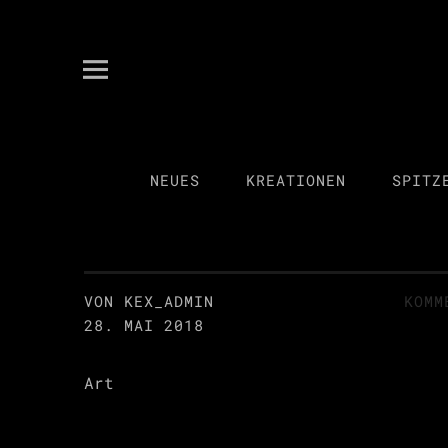
kex spitzenkultur
ANITA KECKEIS
NEUES
KREATIONEN
SPITZ
VON KEX_ADMIN
KOMM
28. MAI 2018
Art