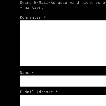
Deine E-Mail-Adresse wird nicht verö
*
markiert
Kommentar
*
Name
*
E-Mail-Adresse
*