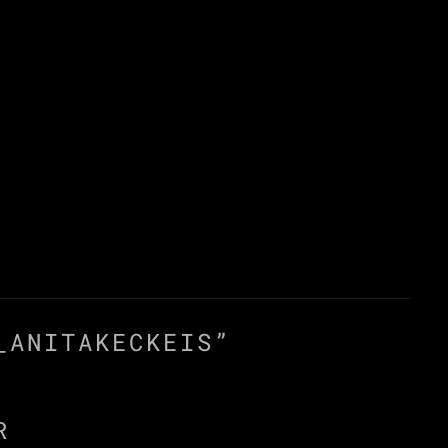
_ANITAKECKEIS
”
R